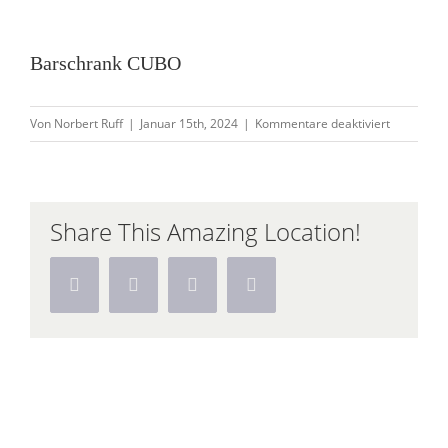
Zeige
grösseres
Bild
Barschrank CUBO
für
Von
Norbert Ruff
|
Januar 15th, 2024
|
Kommentare deaktiviert
Barschran
CUBO
Share This Amazing Location!
Facebook
Twitter
Pinterest
Vk